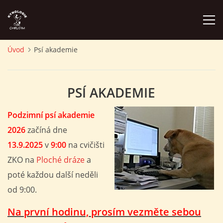
Úvod
Psí akademie
ÚVOD
PSÍ AKADEMIE
PLÁN AKCÍ
Podzimní psí akademie
ZÁVODY A PROPOZICE
2026
začíná dne
13.9.2025
v
9:00
na cvičišti
PSÍ AKADEMIE
ZKO na
Ploché dráze
a
poté každou další neděli
PŘÍSPĚVKY A POPLATKY
od 9:00.
Na první hodinu, prosím vezměte sebou
KONTAKTY KK