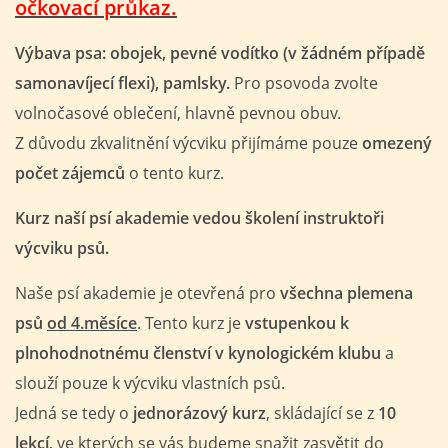
očkovací průkaz.
FOTOALBUM
Výbava psa: obojek, pevné vodítko (v žádném případě
samonavíjecí flexi), pamlsky.
Pro psovoda zvolte
PROVOZNÍ ŘÁD
volnočasové oblečení, hlavně pevnou obuv.
Z důvodu zkvalitnění výcviku přijímáme pouze
omezený
O NÁS - HISTORIE A SOUČASNOST
počet zájemců
o tento kurz.
Kurz naší psí akademie vedou školení instruktoři
AVZO TSČ ČR CHRUDIM P.S.
výcviku psů.
VÝBOR KK
Naše psí akademie je otevřená pro
všec
hna plemena
psů
od 4.měsíce
. Tento kurz je
vstupenkou k
plnohodnotnému členství v kynologickém klubu
a
slouží pouze k výcviku vlastních psů.
Jedná se tedy o
jednorázový kurz
, skládající se z
10
lekcí
, ve kterých se vás budeme snažit zasvětit do