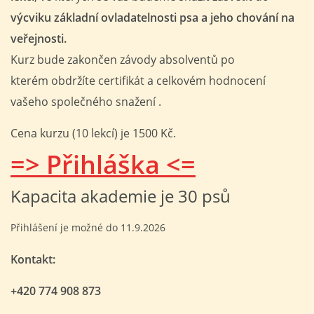
výcviku základní ovladatelnosti psa a jeho chování na
© 2026 eStránky.cz
|
Tisk
|
Nahoru ↑
veřejnosti.
Kurz bude zakončen závody absolventů po
kterém obdržíte certifikát a celkovém hodnocení
vašeho společného snažení .
Cena kurzu (10 lekcí) je 1500 Kč.
=> Přihláška <=
Kapacita akademie je 30 psů
Přihlášení je možné do 11.9.2026
Kontakt:
+420 774 908 873