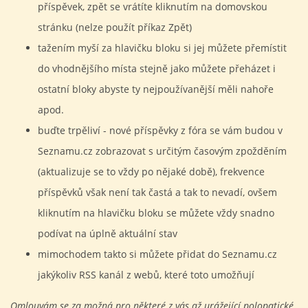
příspěvek, zpět se vrátíte kliknutím na domovskou
stránku (nelze použít příkaz Zpět)
tažením myší za hlavičku bloku si jej můžete přemístit
do vhodnějšího místa stejně jako můžete přeházet i
ostatní bloky abyste ty nejpoužívanější měli nahoře
apod.
buďte trpěliví - nové příspěvky z fóra se vám budou v
Seznamu.cz zobrazovat s určitým časovým zpožděním
(aktualizuje se to vždy po nějaké době), frekvence
příspěvků však není tak častá a tak to nevadí, ovšem
kliknutím na hlavičku bloku se můžete vždy snadno
podívat na úplně aktuální stav
mimochodem takto si můžete přidat do Seznamu.cz
jakýkoliv RSS kanál z webů, které toto umožňují
Omlouvám se za možná pro některé z vás až urážející polopatické