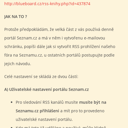
http://blueboard.cz/rss-knihy.php?id=437874
FOTOALBUM
JAK NA TO ?
PROVOZNÍ ŘÁD
Protože předpokládám, že velká část z vás používá denně
portál Seznam.cz a má v něm i vytvořenu e-mailovou
O NÁS - HISTORIE A SOUČASNOST
schránku, popíši dále jak si vytvořit RSS prohlížení našeho
fóra na Seznamu.cz, u ostatních portálů postupujte podle
AVZO TSČ ČR CHRUDIM P.S.
jejich návodu.
Celé nastavení se skládá ze dvou částí:
VÝBOR KK
A) Uživatelské nastavení portálu Seznam.cz
Pro sledování RSS kanálů musíte
musíte být na
Seznamu.cz přihlášeni
a mít pro to provedeno
uživatelské nastavení portálu.
Kdo má toto již uděláno a používá, může klidně