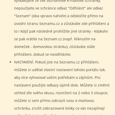
vyskakujete ze své Seznamové e-mailové schránky,
nepoužijete ve schránce odkaz "Odhlásit" ale odkaz
"Seznam" (oba vpravo nahoře) a odskočíte přímo na
úvodní stranu Seznamu.cz a zůstáváte zde přihlášeni a
to i když pak následně prohlížíte jiné stránky - kdykoliv
se pak vrátíte na Seznam.cz (např. kliknutím na
domeček - domovskou stránku), zůstáváte stále
přihlášeni, dokud se neodhlásíte.
NASTAVENÍ. Pokud jste na Seznamu.cz přihlášeni,
můžete si udělat vlastní nastavení tohoto portálu tak,
aby více vyhovoval vašim potřebám a zájmům. Pro
nastavení použijte odkazy úplně dole. Můžete si změnit
vzhled dle svého vkusu, rozvržení na 2 nebo 3 sloupce,
můžete si sem přímo zobrazit svou e-mailovou
schránku, zrušit zobrazované bloky co vás nezajímají