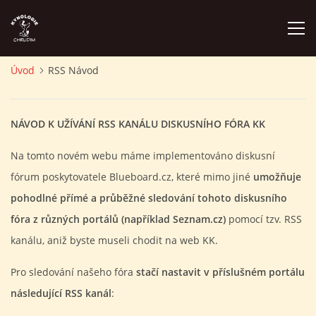
Úvod
RSS Návod
ÚVOD
NÁVOD K UŽÍVÁNÍ RSS KANÁLU DISKUSNÍHO FÓRA KK
PLÁN AKCÍ
Na tomto novém webu máme implementováno diskusní
ZÁVODY A PROPOZICE
fórum poskytovatele Blueboard.cz, které mimo jiné
umožňuje
pohodlné přímé a průběžné sledování tohoto diskusního
PSÍ AKADEMIE
fóra z různých portálů (například Seznam.cz)
pomocí tzv. RSS
kanálu, aniž byste museli chodit na web KK.
PŘÍSPĚVKY A POPLATKY
Pro sledování našeho fóra
stačí nastavit v příslušném portálu
následující RSS kanál
:
KONTAKTY KK