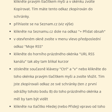
klikněte pravým tlačítkem myši a v okénku zvolte
Kopírovat. Tím máte tento odkaz zkopírován do
schránky.
přihlaste se na Seznam.cz (viz výše)
klikněte na Seznamu.cz dole na odkaz "+ Přidat obsah"
v otevřeném okně zvolte v menu vlevo předposlední
odkaz "Moje RSS"
klikněte do horního prázdného okénka "URL RSS
kanálu" tak aby tam blikal kurzor
stiskněte současně klávesy "Ctrl" a "v" nebo klikněte do
toho okénka pravým tlačítkem myši a zvolte Vložit. Tím
jste zkopírovali odkaz ze své schránky (ten z první
odrážky tohoto bodu B) do toho prázdného okénka a
měl by tam být vidět
klikněte na tlačítko Hledej (nebo Přidej) vpravo od toho