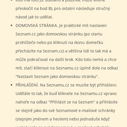
přeskočit na bod B), pro ostatní následuje stručný
© 2026 eStránky.cz
|
Tisk
|
Nahoru ↑
návod jak to udělat.
DOMOVSKÁ STRÁNKA. Je praktické mít nastaven
Seznam.cz jako domovskou stránku (po startu
prohlížeče nebo po kliknutí na ikonu domečku
přecházíte na Seznam.cz) a většina lidí to tak má a
může pokračovat na další krok. Kdo toto nemá a chce
mít, stačí kliknout na Seznamu.cz úplně dole na odkaz
"Nastavit Seznam jako domovskou stránku".
PŘIHLÁŠENÍ. Na Seznamu.cz se musíte být přihlášeni.
Uděláte to tak, že buď kliknete na Seznamu.cz vpravo
nahoře na odkaz "Přihlásit se na Seznam" a přihlásíte
se stejně jako do své Seznamové e-mailové schránky
(stejným jménem a heslem) nebo jednoduše když