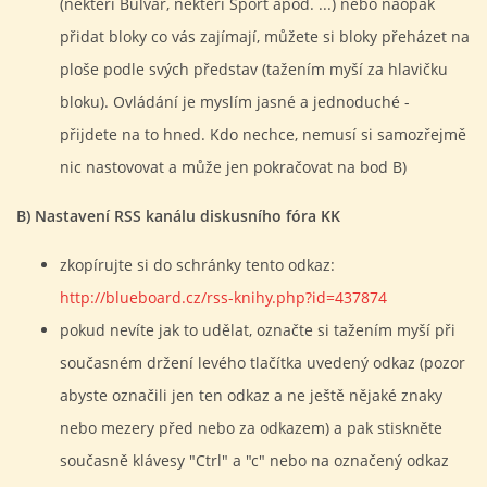
(někteří Bulvár, někteří Sport apod. ...) nebo naopak
přidat bloky co vás zajímají, můžete si bloky přeházet na
ploše podle svých představ (tažením myší za hlavičku
bloku). Ovládání je myslím jasné a jednoduché -
přijdete na to hned. Kdo nechce, nemusí si samozřejmě
nic nastovovat a může jen pokračovat na bod B)
B) Nastavení RSS kanálu diskusního fóra KK
zkopírujte si do schránky tento odkaz:
http://blueboard.cz/rss-knihy.php?id=437874
pokud nevíte jak to udělat, označte si tažením myší při
současném držení levého tlačítka uvedený odkaz (pozor
abyste označili jen ten odkaz a ne ještě nějaké znaky
nebo mezery před nebo za odkazem) a pak stiskněte
současně klávesy "Ctrl" a "c" nebo na označený odkaz