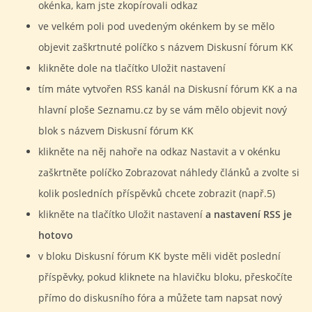
okénka, kam jste zkopírovali odkaz
ve velkém poli pod uvedeným okénkem by se mělo
objevit zaškrtnuté políčko s názvem Diskusní fórum KK
klikněte dole na tlačítko Uložit nastavení
tím máte vytvořen RSS kanál na Diskusní fórum KK a na
hlavní ploše Seznamu.cz by se vám mělo objevit nový
blok s názvem Diskusní fórum KK
klikněte na něj nahoře na odkaz Nastavit a v okénku
zaškrtněte políčko Zobrazovat náhledy článků a zvolte si
kolik posledních příspěvků chcete zobrazit (např.5)
klikněte na tlačítko Uložit nastavení
a nastavení RSS je
hotovo
v bloku Diskusní fórum KK byste měli vidět poslední
příspěvky, pokud kliknete na hlavičku bloku, přeskočíte
přímo do diskusního fóra a můžete tam napsat nový