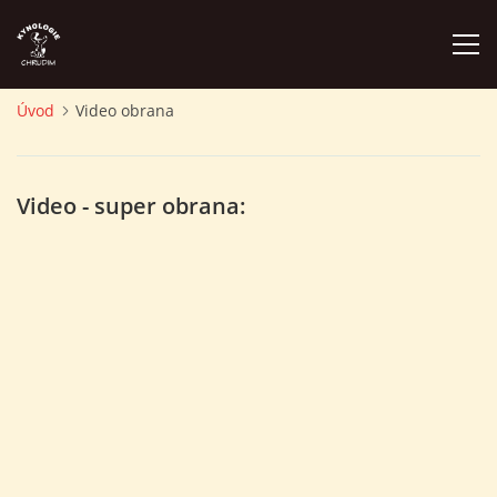
Úvod
Video obrana
ÚVOD
Video - super obrana:
PLÁN AKCÍ
ZÁVODY A PROPOZICE
PSÍ AKADEMIE
PŘÍSPĚVKY A POPLATKY
KONTAKTY KK