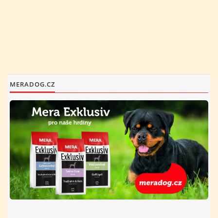
FOTOALBUM
PROVOZNÍ ŘÁD
O NÁS - HISTORIE A SOUČASNOST
MERADOG.CZ
AVZO TSČ ČR CHRUDIM P.S.
VÝBOR KK