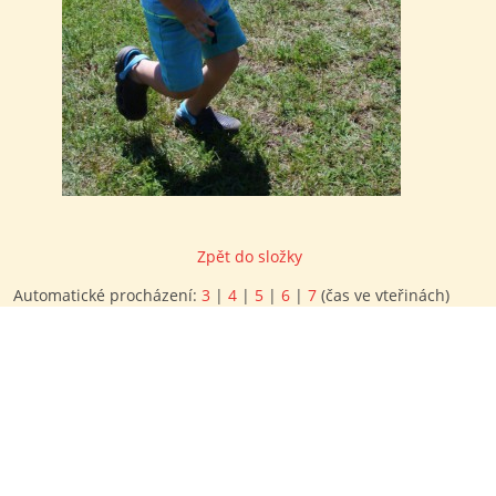
Zpět do složky
Automatické procházení:
3
|
4
|
5
|
6
|
7
(čas ve vteřinách)