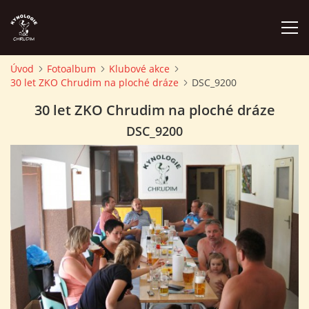
Úvod
Fotoalbum
Klubové akce
30 let ZKO Chrudim na ploché dráze
DSC_9200
ÚVOD
30 let ZKO Chrudim na ploché dráze
PLÁN AKCÍ
DSC_9200
ZÁVODY A PROPOZICE
PSÍ AKADEMIE
PŘÍSPĚVKY A POPLATKY
KONTAKTY KK