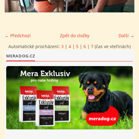
FOTOALBUM
PROVOZNÍ ŘÁD
← Předchozí
Zpět do složky
Další →
Automatické procházení:
3
|
4
|
5
|
6
|
7
(čas ve vteřinách)
O NÁS - HISTORIE A SOUČASNOST
MERADOG.CZ
AVZO TSČ ČR CHRUDIM P.S.
VÝBOR KK