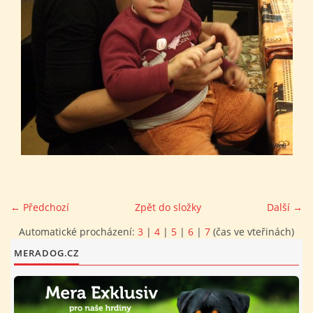
FOTOALBUM
PROVOZNÍ ŘÁD
O NÁS - HISTORIE A SOUČASNOST
AVZO TSČ ČR CHRUDIM P.S.
VÝBOR KK
← Předchozí
Zpět do složky
Další →
Automatické procházení:
3
|
4
|
5
|
6
|
7
(čas ve vteřinách)
MERADOG.CZ