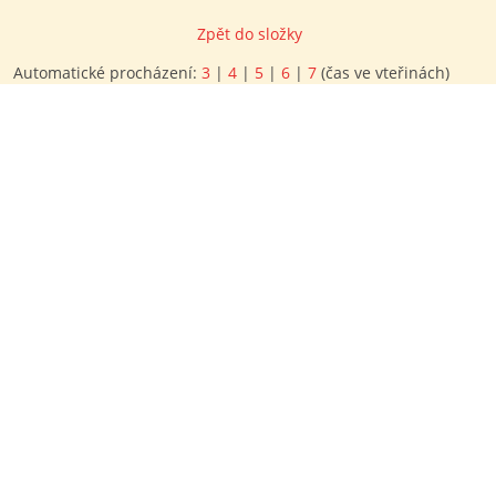
Zpět do složky
Automatické procházení:
3
|
4
|
5
|
6
|
7
(čas ve vteřinách)