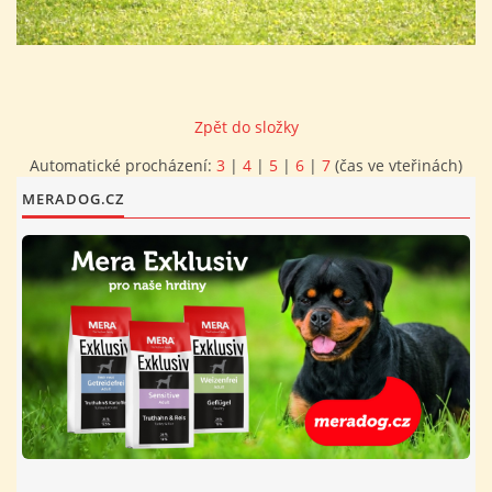
FOTOALBUM
PROVOZNÍ ŘÁD
Zpět do složky
Automatické procházení:
3
|
4
|
5
|
6
|
7
(čas ve vteřinách)
O NÁS - HISTORIE A SOUČASNOST
MERADOG.CZ
AVZO TSČ ČR CHRUDIM P.S.
VÝBOR KK