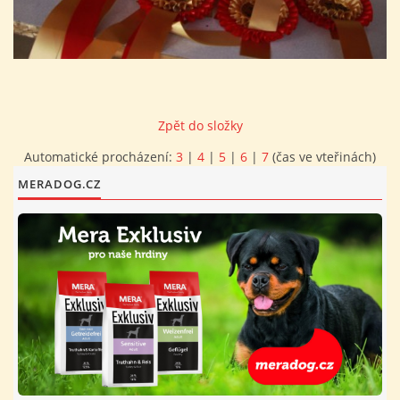
FOTOALBUM
PROVOZNÍ ŘÁD
Zpět do složky
O NÁS - HISTORIE A SOUČASNOST
Automatické procházení:
3
|
4
|
5
|
6
|
7
(čas ve vteřinách)
MERADOG.CZ
AVZO TSČ ČR CHRUDIM P.S.
VÝBOR KK