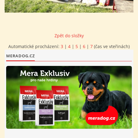
FOTOALBUM
PROVOZNÍ ŘÁD
Zpět do složky
Automatické procházení:
3
|
4
|
5
|
6
|
7
(čas ve vteřinách)
O NÁS - HISTORIE A SOUČASNOST
MERADOG.CZ
AVZO TSČ ČR CHRUDIM P.S.
VÝBOR KK