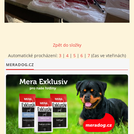
FOTOALBUM
PROVOZNÍ ŘÁD
Zpět do složky
O NÁS - HISTORIE A SOUČASNOST
Automatické procházení:
3
|
4
|
5
|
6
|
7
(čas ve vteřinách)
MERADOG.CZ
AVZO TSČ ČR CHRUDIM P.S.
VÝBOR KK