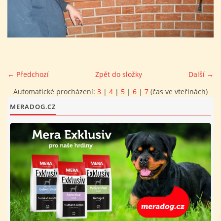
FOTOALBUM
PROVOZNÍ ŘÁD
← Předchozí
Zpět do složky
Další →
O NÁS - HISTORIE A SOUČASNOST
Automatické procházení:
3
|
4
|
5
|
6
|
7
(čas ve vteřinách)
MERADOG.CZ
AVZO TSČ ČR CHRUDIM P.S.
VÝBOR KK