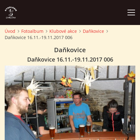
Úvod
Fotoalbum
Klubové akce
Daňkovice
Daňkovice 16.11.-19.11.2017 006
ÚVOD
Daňkovice
PLÁN AKCÍ
Daňkovice 16.11.-19.11.2017 006
ZÁVODY A PROPOZICE
PSÍ AKADEMIE
PŘÍSPĚVKY A POPLATKY
KONTAKTY KK