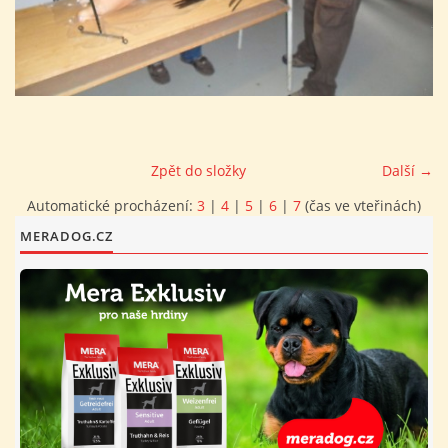
FOTOALBUM
PROVOZNÍ ŘÁD
O NÁS - HISTORIE A SOUČASNOST
Zpět do složky
Další →
Automatické procházení:
3
|
4
|
5
|
6
|
7
(čas ve vteřinách)
AVZO TSČ ČR CHRUDIM P.S.
MERADOG.CZ
VÝBOR KK