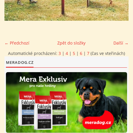
FOTOALBUM
PROVOZNÍ ŘÁD
← Předchozí
Zpět do složky
Další →
O NÁS - HISTORIE A SOUČASNOST
Automatické procházení:
3
|
4
|
5
|
6
|
7
(čas ve vteřinách)
MERADOG.CZ
AVZO TSČ ČR CHRUDIM P.S.
VÝBOR KK