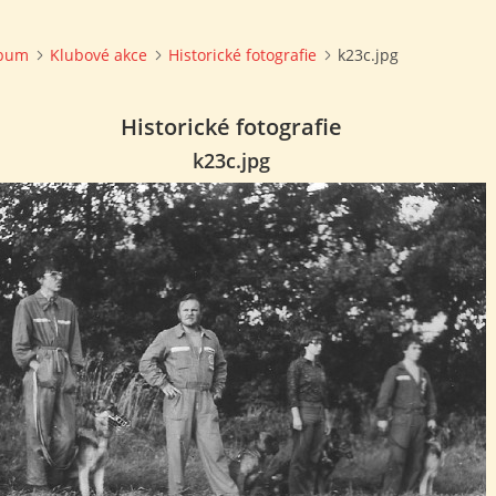
lbum
Klubové akce
Historické fotografie
k23c.jpg
Historické fotografie
k23c.jpg