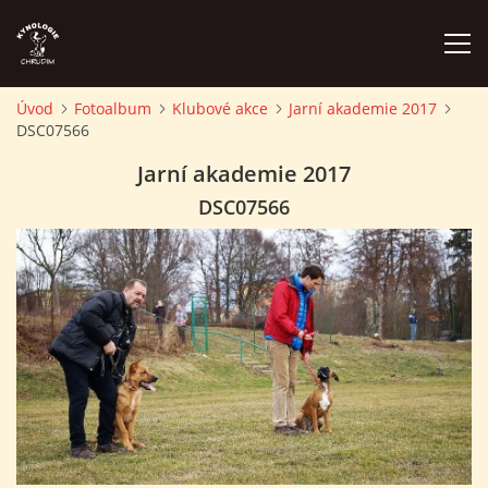
Úvod
Fotoalbum
Klubové akce
Jarní akademie 2017
DSC07566
ÚVOD
Jarní akademie 2017
PLÁN AKCÍ
DSC07566
ZÁVODY A PROPOZICE
PSÍ AKADEMIE
PŘÍSPĚVKY A POPLATKY
KONTAKTY KK