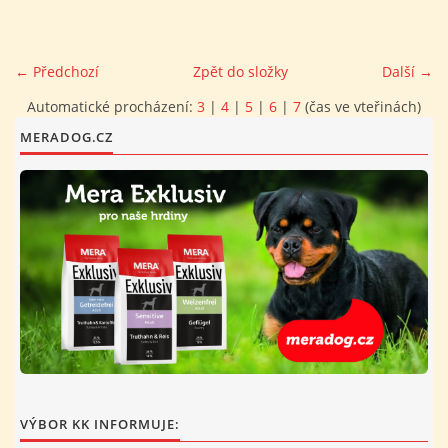
FOTOALBUM
← Předchozí
Zpět do složky
Další →
PROVOZNÍ ŘÁD
Automatické procházení:
3
|
4
|
5
|
6
|
7
(čas ve vteřinách)
MERADOG.CZ
O NÁS - HISTORIE A SOUČASNOST
AVZO TSČ ČR CHRUDIM P.S.
VÝBOR KK
VÝBOR KK INFORMUJE: