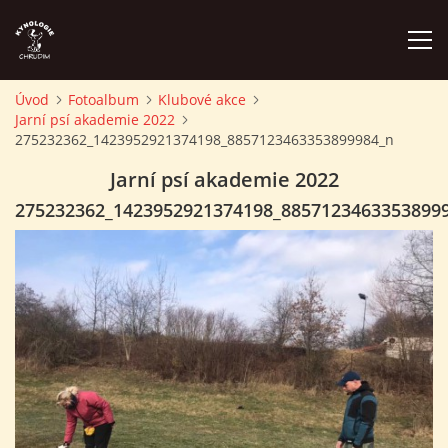
Úvod
Fotoalbum
Klubové akce
Jarní psí akademie 2022
ÚVOD
275232362_1423952921374198_8857123463353899984_n
Jarní psí akademie 2022
PLÁN AKCÍ
275232362_1423952921374198_8857123463353899
ZÁVODY A PROPOZICE
PSÍ AKADEMIE
PŘÍSPĚVKY A POPLATKY
KONTAKTY KK