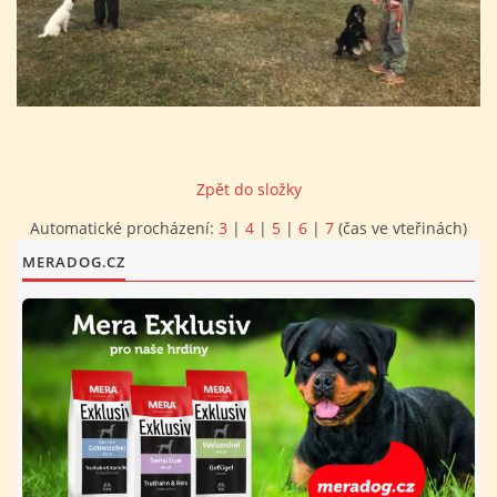
FOTOALBUM
PROVOZNÍ ŘÁD
O NÁS - HISTORIE A SOUČASNOST
Zpět do složky
Automatické procházení:
3
|
4
|
5
|
6
|
7
(čas ve vteřinách)
AVZO TSČ ČR CHRUDIM P.S.
MERADOG.CZ
VÝBOR KK