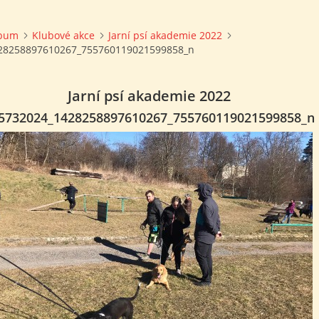
lbum
Klubové akce
Jarní psí akademie 2022
28258897610267_755760119021599858_n
Jarní psí akademie 2022
5732024_1428258897610267_755760119021599858_n