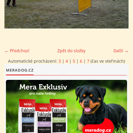
FOTOALBUM
PROVOZNÍ ŘÁD
O NÁS - HISTORIE A SOUČASNOST
← Předchozí
Zpět do složky
Další →
Automatické procházení:
3
|
4
|
5
|
6
|
7
(čas ve vteřinách)
AVZO TSČ ČR CHRUDIM P.S.
MERADOG.CZ
VÝBOR KK