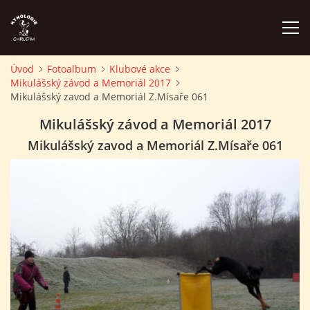
Úvod
Fotoalbum
Klubové akce
Mikulášský závod a Memoriál 2017
ÚVOD
Mikulášský zavod a Memoriál Z.Mísaře 061
Mikulášský závod a Memoriál 2017
PLÁN AKCÍ
Mikulášský zavod a Memoriál Z.Mísaře 061
ZÁVODY A PROPOZICE
PSÍ AKADEMIE
PŘÍSPĚVKY A POPLATKY
KONTAKTY KK