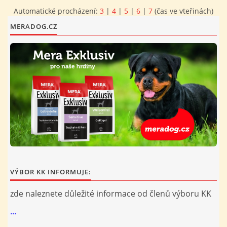
Automatické procházení:
3
|
4
|
5
|
6
|
7
(čas ve vteřinách)
FOTOALBUM
MERADOG.CZ
PROVOZNÍ ŘÁD
O NÁS - HISTORIE A SOUČASNOST
AVZO TSČ ČR CHRUDIM P.S.
VÝBOR KK
VÝBOR KK INFORMUJE:
zde naleznete důležité informace od členů výboru KK
...