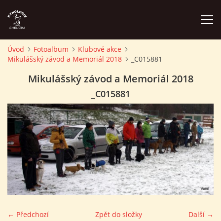
Úvod
Fotoalbum
Klubové akce
Mikulášský závod a Memoriál 2018
_C015881
ÚVOD
Mikulášský závod a Memoriál 2018
PLÁN AKCÍ
_C015881
ZÁVODY A PROPOZICE
PSÍ AKADEMIE
PŘÍSPĚVKY A POPLATKY
KONTAKTY KK
← Předchozí
Zpět do složky
Další →