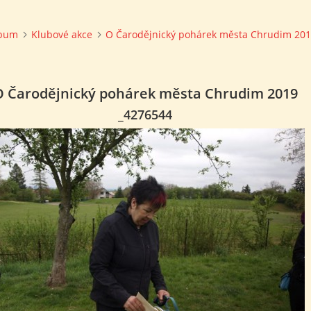
lbum
Klubové akce
O Čarodějnický pohárek města Chrudim 20
O Čarodějnický pohárek města Chrudim 2019
_4276544