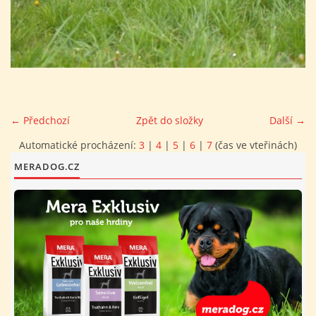
FOTOALBUM
PROVOZNÍ ŘÁD
O NÁS - HISTORIE A SOUČASNOST
← Předchozí
Zpět do složky
Další →
Automatické procházení:
3
|
4
|
5
|
6
|
7
(čas ve vteřinách)
AVZO TSČ ČR CHRUDIM P.S.
MERADOG.CZ
VÝBOR KK