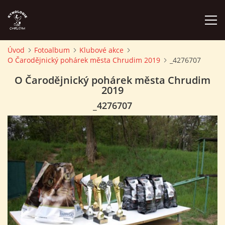
Úvod
Fotoalbum
Klubové akce
O Čarodějnický pohárek města Chrudim 2019
_4276707
ÚVOD
O Čarodějnický pohárek města Chrudim
2019
PLÁN AKCÍ
_4276707
ZÁVODY A PROPOZICE
PSÍ AKADEMIE
PŘÍSPĚVKY A POPLATKY
KONTAKTY KK