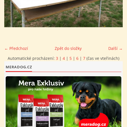
FOTOALBUM
PROVOZNÍ ŘÁD
O NÁS - HISTORIE A SOUČASNOST
← Předchozí
Zpět do složky
Další →
Automatické procházení:
3
|
4
|
5
|
6
|
7
(čas ve vteřinách)
AVZO TSČ ČR CHRUDIM P.S.
MERADOG.CZ
VÝBOR KK