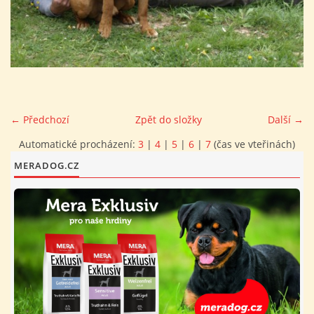
FOTOALBUM
PROVOZNÍ ŘÁD
O NÁS - HISTORIE A SOUČASNOST
← Předchozí
Zpět do složky
Další →
Automatické procházení:
3
|
4
|
5
|
6
|
7
(čas ve vteřinách)
AVZO TSČ ČR CHRUDIM P.S.
MERADOG.CZ
VÝBOR KK