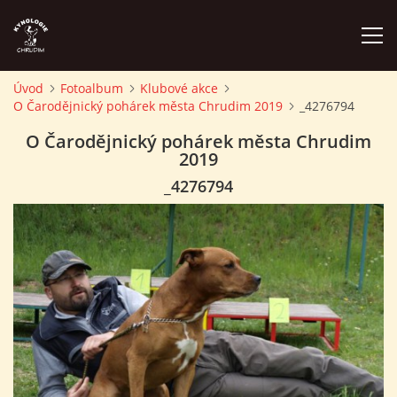
Úvod
Fotoalbum
Klubové akce
O Čarodějnický pohárek města Chrudim 2019
_4276794
ÚVOD
O Čarodějnický pohárek města Chrudim
2019
PLÁN AKCÍ
_4276794
ZÁVODY A PROPOZICE
PSÍ AKADEMIE
PŘÍSPĚVKY A POPLATKY
KONTAKTY KK