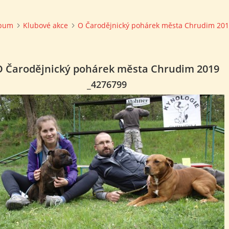
lbum
Klubové akce
O Čarodějnický pohárek města Chrudim 20
O Čarodějnický pohárek města Chrudim 2019
_4276799