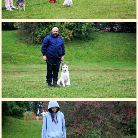
© 2026 eStránky.cz
|
Tisk
|
Nahoru ↑