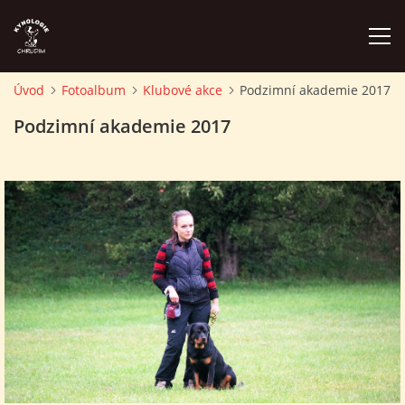
Úvod
Fotoalbum
Klubové akce
Podzimní akademie 2017
ÚVOD
Podzimní akademie 2017
PLÁN AKCÍ
ZÁVODY A PROPOZICE
PSÍ AKADEMIE
PŘÍSPĚVKY A POPLATKY
KONTAKTY KK