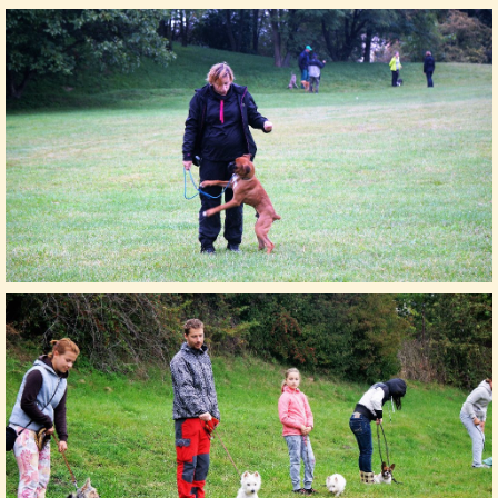
FOTOALBUM
PROVOZNÍ ŘÁD
O NÁS - HISTORIE A SOUČASNOST
AVZO TSČ ČR CHRUDIM P.S.
VÝBOR KK