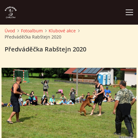
Úvod
Fotoalbum
Klubové akce
Předváděčka Rabštejn 2020
ÚVOD
Předváděčka Rabštejn 2020
PLÁN AKCÍ
ZÁVODY A PROPOZICE
PSÍ AKADEMIE
PŘÍSPĚVKY A POPLATKY
KONTAKTY KK