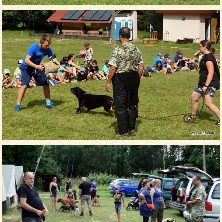
FOTOALBUM
PROVOZNÍ ŘÁD
O NÁS - HISTORIE A SOUČASNOST
AVZO TSČ ČR CHRUDIM P.S.
VÝBOR KK