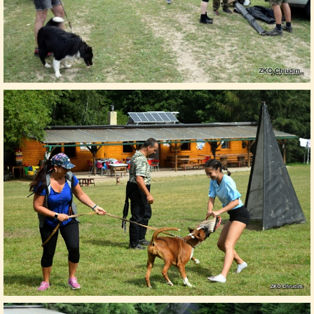
© 2026 eStránky.cz
|
Tisk
|
Nahoru ↑