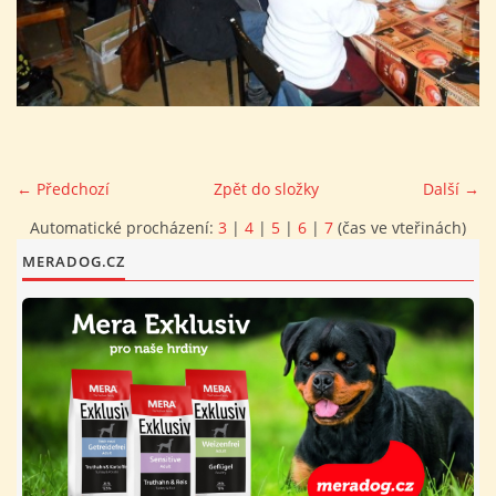
FOTOALBUM
PROVOZNÍ ŘÁD
O NÁS - HISTORIE A SOUČASNOST
← Předchozí
Zpět do složky
Další →
Automatické procházení:
3
|
4
|
5
|
6
|
7
(čas ve vteřinách)
AVZO TSČ ČR CHRUDIM P.S.
MERADOG.CZ
VÝBOR KK