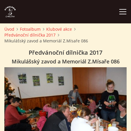
Úvod
Fotoalbum
Klubové akce
Předvánoční dílnička 2017
ÚVOD
Mikulášský zavod a Memoriál Z.Mísaře 086
Předvánoční dílnička 2017
PLÁN AKCÍ
Mikulášský zavod a Memoriál Z.Mísaře 086
ZÁVODY A PROPOZICE
PSÍ AKADEMIE
PŘÍSPĚVKY A POPLATKY
KONTAKTY KK