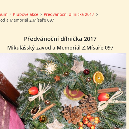
lbum
Klubové akce
Předvánoční dílnička 2017
vod a Memoriál Z.Mísaře 097
Předvánoční dílnička 2017
Mikulášský zavod a Memoriál Z.Mísaře 097