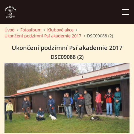
Úvod
Fotoalbum
Klubové akce
Ukončení podzimní Psí akademie 2017
DSC09088 (2)
ÚVOD
Ukončení podzimní Psí akademie 2017
PLÁN AKCÍ
DSC09088 (2)
ZÁVODY A PROPOZICE
PSÍ AKADEMIE
PŘÍSPĚVKY A POPLATKY
KONTAKTY KK