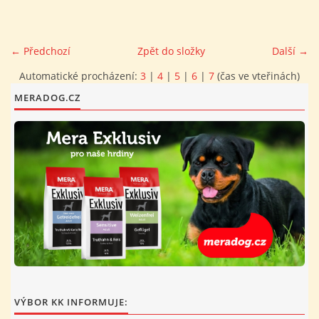
FOTOALBUM
← Předchozí
Zpět do složky
Další →
PROVOZNÍ ŘÁD
Automatické procházení:
3
|
4
|
5
|
6
|
7
(čas ve vteřinách)
MERADOG.CZ
O NÁS - HISTORIE A SOUČASNOST
AVZO TSČ ČR CHRUDIM P.S.
VÝBOR KK
VÝBOR KK INFORMUJE: