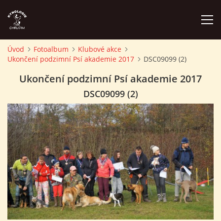
Úvod
Fotoalbum
Klubové akce
Ukončení podzimní Psí akademie 2017
DSC09099 (2)
ÚVOD
Ukončení podzimní Psí akademie 2017
PLÁN AKCÍ
DSC09099 (2)
ZÁVODY A PROPOZICE
PSÍ AKADEMIE
PŘÍSPĚVKY A POPLATKY
KONTAKTY KK