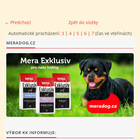
FOTOALBUM
← Předchozí
Zpět do složky
PROVOZNÍ ŘÁD
Automatické procházení:
3
|
4
|
5
|
6
|
7
(čas ve vteřinách)
MERADOG.CZ
O NÁS - HISTORIE A SOUČASNOST
AVZO TSČ ČR CHRUDIM P.S.
VÝBOR KK
VÝBOR KK INFORMUJE: