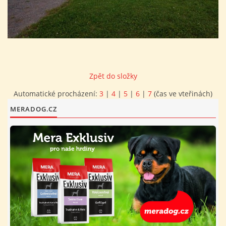
FOTOALBUM
PROVOZNÍ ŘÁD
Zpět do složky
O NÁS - HISTORIE A SOUČASNOST
Automatické procházení:
3
|
4
|
5
|
6
|
7
(čas ve vteřinách)
MERADOG.CZ
AVZO TSČ ČR CHRUDIM P.S.
VÝBOR KK