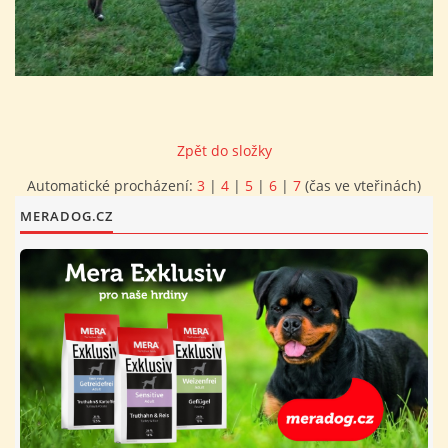
FOTOALBUM
PROVOZNÍ ŘÁD
Zpět do složky
O NÁS - HISTORIE A SOUČASNOST
Automatické procházení:
3
|
4
|
5
|
6
|
7
(čas ve vteřinách)
MERADOG.CZ
AVZO TSČ ČR CHRUDIM P.S.
VÝBOR KK