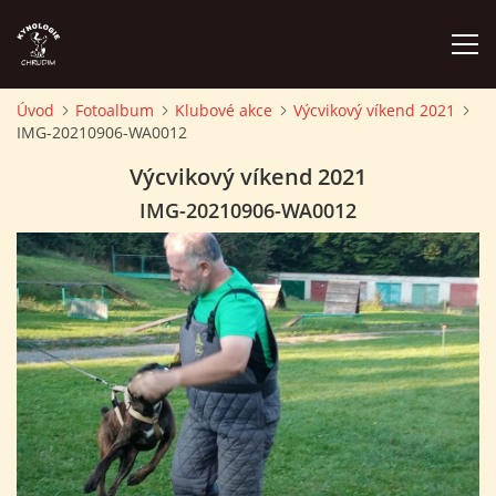
Úvod
Fotoalbum
Klubové akce
Výcvikový víkend 2021
IMG-20210906-WA0012
ÚVOD
Výcvikový víkend 2021
PLÁN AKCÍ
IMG-20210906-WA0012
ZÁVODY A PROPOZICE
PSÍ AKADEMIE
PŘÍSPĚVKY A POPLATKY
KONTAKTY KK