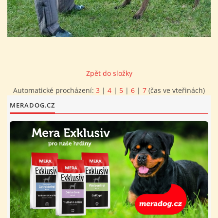
FOTOALBUM
PROVOZNÍ ŘÁD
Zpět do složky
O NÁS - HISTORIE A SOUČASNOST
Automatické procházení:
3
|
4
|
5
|
6
|
7
(čas ve vteřinách)
MERADOG.CZ
AVZO TSČ ČR CHRUDIM P.S.
VÝBOR KK