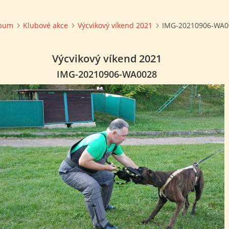
lbum
Klubové akce
Výcvikový víkend 2021
IMG-20210906-WA0
Výcvikový víkend 2021
IMG-20210906-WA0028