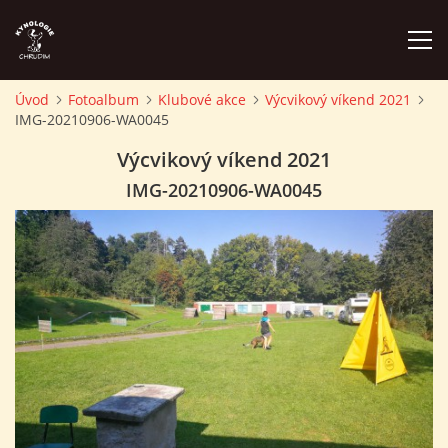
Úvod
Fotoalbum
Klubové akce
Výcvikový víkend 2021
IMG-20210906-WA0045
ÚVOD
Výcvikový víkend 2021
PLÁN AKCÍ
IMG-20210906-WA0045
ZÁVODY A PROPOZICE
PSÍ AKADEMIE
PŘÍSPĚVKY A POPLATKY
KONTAKTY KK