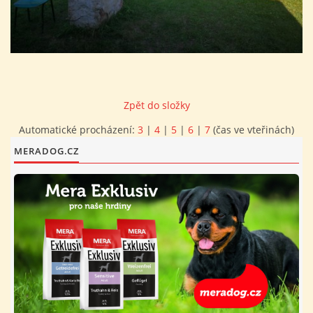
FOTOALBUM
PROVOZNÍ ŘÁD
Zpět do složky
O NÁS - HISTORIE A SOUČASNOST
Automatické procházení:
3
|
4
|
5
|
6
|
7
(čas ve vteřinách)
MERADOG.CZ
AVZO TSČ ČR CHRUDIM P.S.
VÝBOR KK