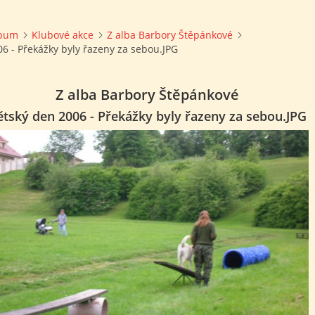
lbum
Klubové akce
Z alba Barbory Štěpánkové
6 - Překážky byly řazeny za sebou.JPG
Z alba Barbory Štěpánkové
tský den 2006 - Překážky byly řazeny za sebou.JPG