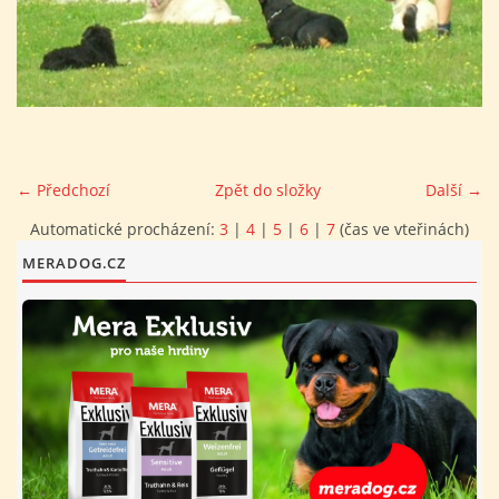
FOTOALBUM
PROVOZNÍ ŘÁD
O NÁS - HISTORIE A SOUČASNOST
← Předchozí
Zpět do složky
Další →
Automatické procházení:
3
|
4
|
5
|
6
|
7
(čas ve vteřinách)
AVZO TSČ ČR CHRUDIM P.S.
MERADOG.CZ
VÝBOR KK