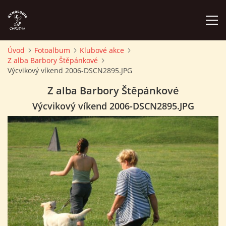
Úvod
Fotoalbum
Klubové akce
Z alba Barbory Štěpánkové
ÚVOD
Výcvikový víkend 2006-DSCN2895.JPG
Z alba Barbory Štěpánkové
PLÁN AKCÍ
Výcvikový víkend 2006-DSCN2895.JPG
ZÁVODY A PROPOZICE
PSÍ AKADEMIE
PŘÍSPĚVKY A POPLATKY
KONTAKTY KK