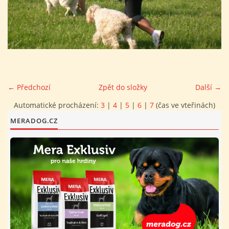
FOTOALBUM
PROVOZNÍ ŘÁD
O NÁS - HISTORIE A SOUČASNOST
← Předchozí
Zpět do složky
Další →
Automatické procházení:
3
|
4
|
5
|
6
|
7
(čas ve vteřinách)
AVZO TSČ ČR CHRUDIM P.S.
MERADOG.CZ
VÝBOR KK