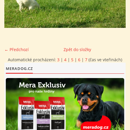
FOTOALBUM
PROVOZNÍ ŘÁD
O NÁS - HISTORIE A SOUČASNOST
← Předchozí
Zpět do složky
Automatické procházení:
3
|
4
|
5
|
6
|
7
(čas ve vteřinách)
AVZO TSČ ČR CHRUDIM P.S.
MERADOG.CZ
VÝBOR KK