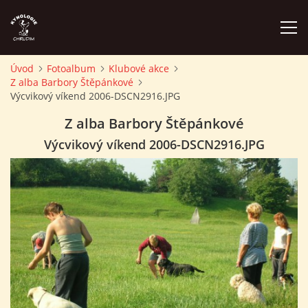
Úvod
Fotoalbum
Klubové akce
Z alba Barbory Štěpánkové
ÚVOD
Výcvikový víkend 2006-DSCN2916.JPG
Z alba Barbory Štěpánkové
PLÁN AKCÍ
Výcvikový víkend 2006-DSCN2916.JPG
ZÁVODY A PROPOZICE
PSÍ AKADEMIE
PŘÍSPĚVKY A POPLATKY
KONTAKTY KK