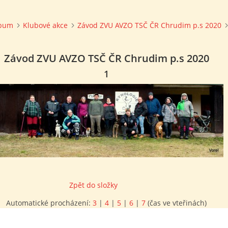
lbum
Klubové akce
Závod ZVU AVZO TSČ ČR Chrudim p.s 2020
Závod ZVU AVZO TSČ ČR Chrudim p.s 2020
1
Zpět do složky
Automatické procházení:
3
|
4
|
5
|
6
|
7
(čas ve vteřinách)