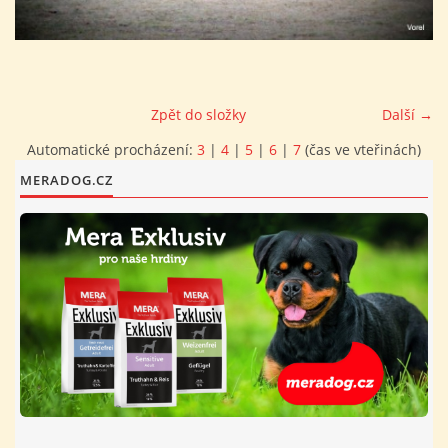
FOTOALBUM
PROVOZNÍ ŘÁD
Zpět do složky
Další →
Automatické procházení:
3
|
4
|
5
|
6
|
7
(čas ve vteřinách)
O NÁS - HISTORIE A SOUČASNOST
MERADOG.CZ
AVZO TSČ ČR CHRUDIM P.S.
VÝBOR KK