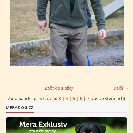
FOTOALBUM
PROVOZNÍ ŘÁD
O NÁS - HISTORIE A SOUČASNOST
AVZO TSČ ČR CHRUDIM P.S.
VÝBOR KK
Zpět do složky
Další →
Automatické procházení:
3
|
4
|
5
|
6
|
7
(čas ve vteřinách)
MERADOG.CZ