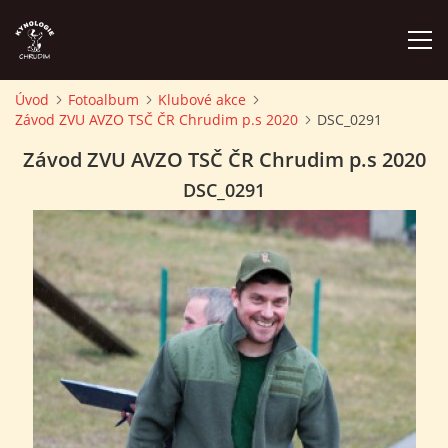
Úvod
Fotoalbum
Klubové akce
Závod ZVU AVZO TSČ ČR Chrudim p.s 2020
DSC_0291
ÚVOD
Závod ZVU AVZO TSČ ČR Chrudim p.s 2020
PLÁN AKCÍ
DSC_0291
ZÁVODY A PROPOZICE
PSÍ AKADEMIE
PŘÍSPĚVKY A POPLATKY
KONTAKTY KK