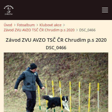
Úvod
Fotoalbum
Klubové akce
Závod ZVU AVZO TSČ ČR Chrudim p.s 2020
DSC_0466
ÚVOD
Závod ZVU AVZO TSČ ČR Chrudim p.s 2020
PLÁN AKCÍ
DSC_0466
ZÁVODY A PROPOZICE
PSÍ AKADEMIE
PŘÍSPĚVKY A POPLATKY
KONTAKTY KK