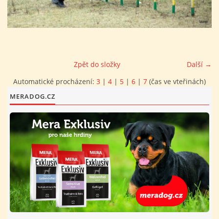
FOTOALBUM
PROVOZNÍ ŘÁD
Zpět do složky
Další →
O NÁS - HISTORIE A SOUČASNOST
Automatické procházení:
3
|
4
|
5
|
6
|
7
(čas ve vteřinách)
MERADOG.CZ
AVZO TSČ ČR CHRUDIM P.S.
VÝBOR KK