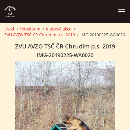
Úvod
Fotoalbum
Klubové akce
ZVU AVZO TSČ ČR Chrudim p.s. 2019
IMG-20190225-WA0020
ÚVOD
ZVU AVZO TSČ ČR Chrudim p.s. 2019
PLÁN AKCÍ
IMG-20190225-WA0020
ZÁVODY A PROPOZICE
PSÍ AKADEMIE
PŘÍSPĚVKY A POPLATKY
KONTAKTY KK