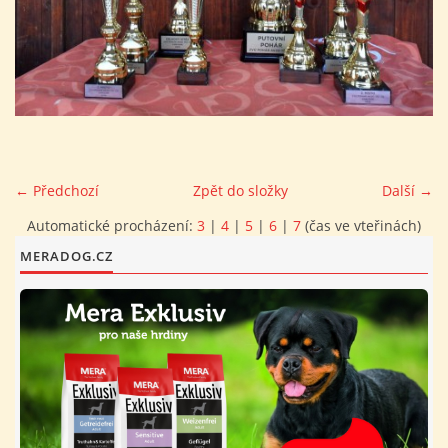
FOTOALBUM
PROVOZNÍ ŘÁD
O NÁS - HISTORIE A SOUČASNOST
← Předchozí
Zpět do složky
Další →
AVZO TSČ ČR CHRUDIM P.S.
Automatické procházení:
3
|
4
|
5
|
6
|
7
(čas ve vteřinách)
MERADOG.CZ
VÝBOR KK