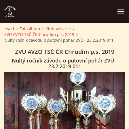
Úvod
Fotoalbum
Klubové akce
ZVU AVZO TSČ ČR Chrudim p.s. 2019
ÚVOD
Nultý ročník závodu o putovní pohár ZVÚ - 23.2.2019 011
ZVU AVZO TSČ ČR Chrudim p.s. 2019
PLÁN AKCÍ
Nultý ročník závodu o putovní pohár ZVÚ -
23.2.2019 011
ZÁVODY A PROPOZICE
PSÍ AKADEMIE
PŘÍSPĚVKY A POPLATKY
KONTAKTY KK