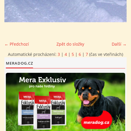
FOTOALBUM
PROVOZNÍ ŘÁD
← Předchozí
Zpět do složky
Další →
O NÁS - HISTORIE A SOUČASNOST
Automatické procházení:
3
|
4
|
5
|
6
|
7
(čas ve vteřinách)
MERADOG.CZ
AVZO TSČ ČR CHRUDIM P.S.
VÝBOR KK