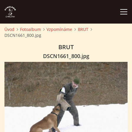
Úvod
Fotoalbum
Vzpomínáme
BRUT
DSCN1661_800.jpg
ÚVOD
BRUT
PLÁN AKCÍ
DSCN1661_800.jpg
ZÁVODY A PROPOZICE
PSÍ AKADEMIE
PŘÍSPĚVKY A POPLATKY
KONTAKTY KK