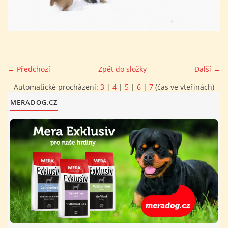
FOTOALBUM
PROVOZNÍ ŘÁD
← Předchozí
Zpět do složky
Další →
O NÁS - HISTORIE A SOUČASNOST
Automatické procházení:
3
|
4
|
5
|
6
|
7
(čas ve vteřinách)
MERADOG.CZ
AVZO TSČ ČR CHRUDIM P.S.
VÝBOR KK