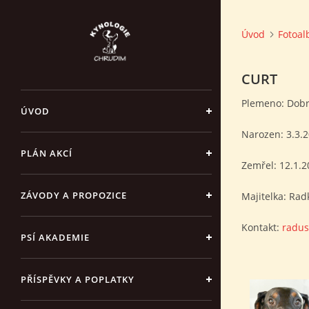
Úvod
Fotoa
CURT
Plemeno: Dob
ÚVOD
Narozen: 3.3.
PLÁN AKCÍ
Zemřel: 12.1.2
ZÁVODY A PROPOZICE
Majitelka: Radk
Kontakt:
radu
PSÍ AKADEMIE
PŘÍSPĚVKY A POPLATKY