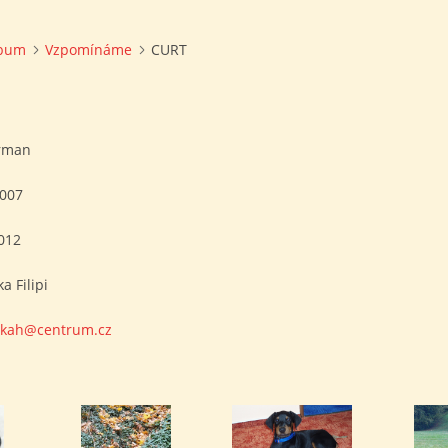
lbum
Vzpomínáme
CURT
rman
2007
012
a Filipi
skah@centrum.cz