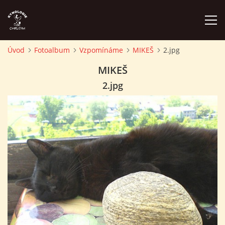
Úvod
Fotoalbum
Vzpomínáme
MIKEŠ
2.jpg
ÚVOD
MIKEŠ
2.jpg
PLÁN AKCÍ
ZÁVODY A PROPOZICE
PSÍ AKADEMIE
PŘÍSPĚVKY A POPLATKY
KONTAKTY KK