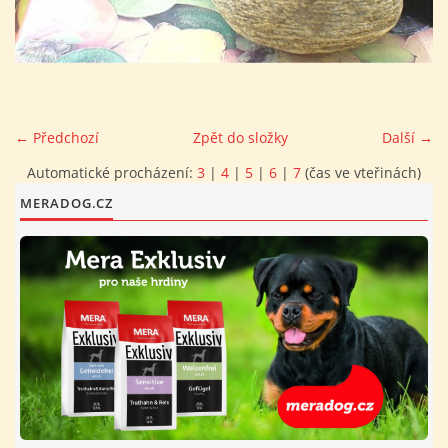
FOTOALBUM
PROVOZNÍ ŘÁD
← Předchozí
Zpět do složky
Další →
O NÁS - HISTORIE A SOUČASNOST
Automatické procházení:
3
|
4
|
5
|
6
|
7
(čas ve vteřinách)
MERADOG.CZ
AVZO TSČ ČR CHRUDIM P.S.
VÝBOR KK